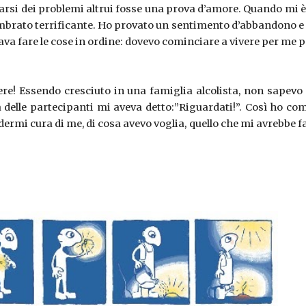
rsi dei problemi altrui fosse una prova d’amore. Quando mi è s
 sembrato terrificante. Ho provato un sentimento d’abbandono e 
a fare le cose in ordine: dovevo cominciare a vivere per me per
re! Essendo cresciuto in una famiglia alcolista, non sapevo n
 delle partecipanti mi aveva detto:”Riguardati!”. Così ho co
i cura di me, di cosa avevo voglia, quello che mi avrebbe f