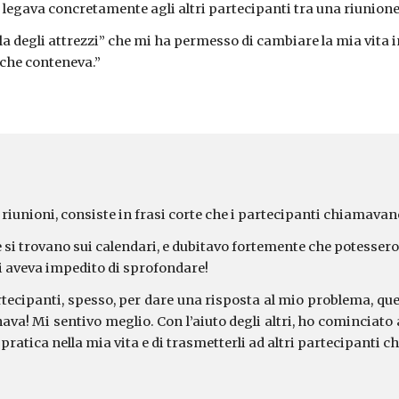
 legava concretamente agli altri partecipanti tra una riunione e
a degli attrezzi” che mi ha permesso di cambiare la mia vita in 
 che conteneva.”
riunioni, consiste in frasi corte che i partecipanti chiamavan
 si trovano sui calendari, e dubitavo fortemente che potesse
 mi aveva impedito di sprofondare!
cipanti, spesso, per dare una risposta al mio problema, ques
va! Mi sentivo meglio. Con l’aiuto degli altri, ho cominciato a
 pratica nella mia vita e di trasmetterli ad altri partecipanti 