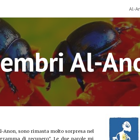
Al-A
ip to main content
Skip to navigat
embri Al-An
Al-Anon, sono rimasta molto sorpresa nel
programma di recupero”. Le due parole mi