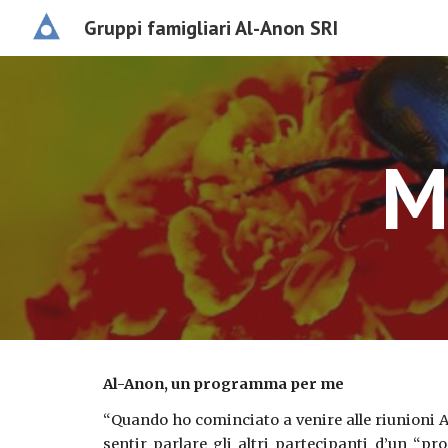
Gruppi famigliari Al-Anon SRI
Sk
M
Al-Anon, un programma per me
“Quando ho cominciato a venire alle riunioni 
sentir parlare gli altri partecipanti d’un “