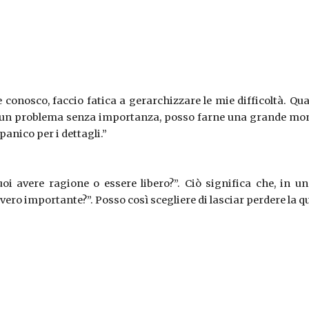
conosco, faccio fatica a gerarchizzare le mie difficoltà. Qu
a, d’un problema senza importanza, posso farne una grande m
anico per i dettagli.”
i avere ragione o essere libero?”. Ciò significa che, in un 
ero importante?”. Posso così scegliere di lasciar perdere la que