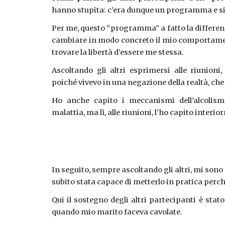
hanno stupita: c’era dunque un programma e si
Per me, questo “programma” a fatto la differenza 
cambiare in modo concreto il mio comportamen
trovare la libertà d’essere me stessa.
Ascoltando gli altri esprimersi alle riunio
poiché vivevo in una negazione della realtà, ch
Ho anche capito i meccanismi dell’alcolism
malattia, ma lì, alle riunioni, l’ho capito interi
In seguito, sempre ascoltando gli altri, mi sono
subito stata capace di metterlo in pratica perch
Qui il sostegno degli altri partecipanti è st
quando mio marito faceva cavolate.