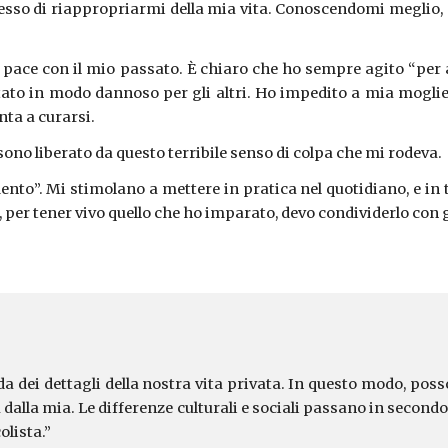
sso di riappropriarmi della mia vita. Conoscendomi meglio, so
 pace con il mio passato. È chiaro che ho sempre agito “per
ato in modo dannoso per gli altri. Ho impedito a mia moglie d
nta a curarsi.
sono liberato da questo terribile senso di colpa che mi rodeva.
to”. Mi stimolano a mettere in pratica nel quotidiano, e in t
er tener vivo quello che ho imparato, devo condividerlo con gli
da dei dettagli della nostra vita privata. In questo modo, pos
dalla mia. Le differenze culturali e sociali passano in second
olista.”