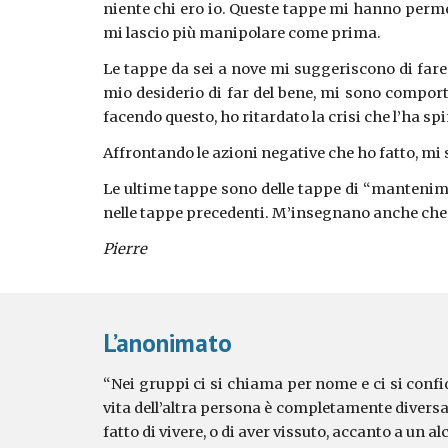
niente chi ero io. Queste tappe mi hanno perme
mi lascio più manipolare come prima.
Le tappe da sei a nove mi suggeriscono di fare
mio desiderio di far del bene, mi sono comport
facendo questo, ho ritardato la crisi che l’ha spi
Affrontando le azioni negative che ho fatto, mi 
Le ultime tappe sono delle tappe di “mantenimen
nelle tappe precedenti. M’insegnano anche che, p
Pierre
L’anonimato
“Nei gruppi ci si chiama per nome e ci si confi
vita dell’altra persona è completamente diversa 
fatto di vivere, o di aver vissuto, accanto a un alc